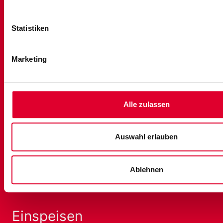
Frankendamm 7
18439 Stralsund
Statistiken
Kontakt
Marketing
Telefon:
03831/241 0
E-Mail:
service@netze-stralsund.de
Alle zulassen
Anschließen
Auswahl erlauben
Netzanschluss
Elektromobilität
Ablehnen
Leitungsauskunft
Installateursuche
Einspeisen