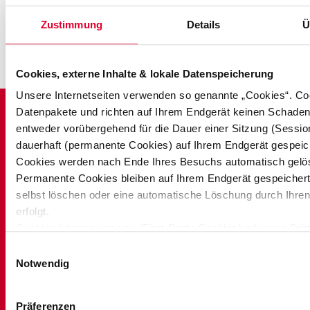
Zustimmung
Details
Ü
Cookies, externe Inhalte & lokale Datenspeicherung
Unsere Internetseiten verwenden so genannte „Cookies“. Coo
Datenpakete und richten auf Ihrem Endgerät keinen Schaden
entweder vorübergehend für die Dauer einer Sitzung (Sessio
dauerhaft (permanente Cookies) auf Ihrem Endgerät gespeic
Cookies werden nach Ende Ihres Besuchs automatisch gelö
Permanente Cookies bleiben auf Ihrem Endgerät gespeichert,
selbst löschen oder eine automatische Löschung durch Ihr
erfolgt.
Cookies können von uns (First-Party-Cookies) oder von Dri
stammen (sog. Third-Party-Cookies). Third-Party-Cookies e
Einwilligungsauswahl
Einbindung bestimmter Dienstleistungen von Drittunternehme
Notwendig
Webseiten (z. B. Cookies zur Abwicklung von Zahlungsdienst
SWS Netze GmbH
Präferenzen