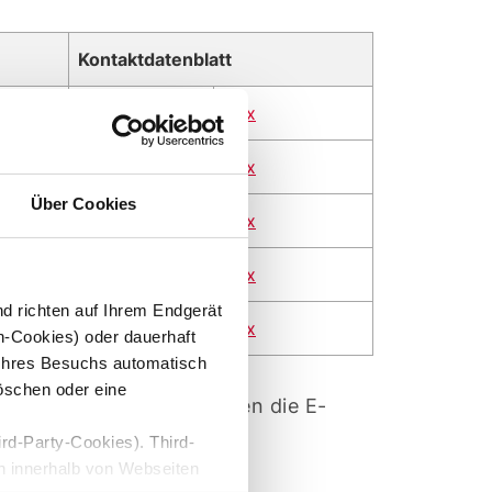
Kontaktdatenblatt
pdf
xlsx
pdf
xlsx
Über Cookies
pdf
xlsx
pdf
xlsx
d richten auf Ihrem Endgerät
pdf
xlsx
n-Cookies) oder dauerhaft
Ihres Besuchs automatisch
löschen oder eine
Kommunikation steht Ihnen die E-
rd-Party-Cookies). Third-
n innerhalb von Webseiten