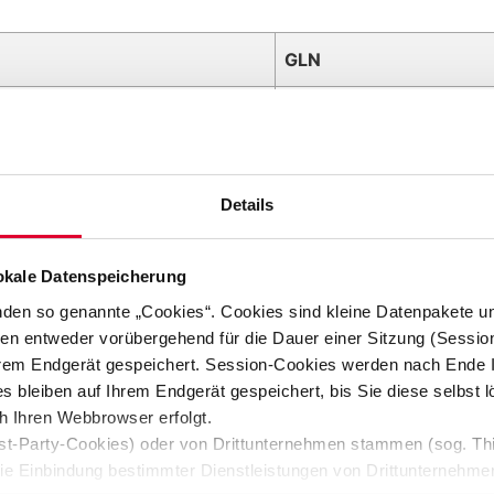
GLN
9900915000007
9870015400003
Details
9905917000005
9906721000009
lokale Datenspeicherung
nden so genannte „Cookies“. Cookies sind kleine Datenpakete un
9800219000002
en entweder vorübergehend für die Dauer einer Sitzung (Sessio
hrem Endgerät gespeichert. Session-Cookies werden nach Ende 
 bleiben auf Ihrem Endgerät gespeichert, bis Sie diese selbst 
m Austausch von Zertifikaten sowie zur EDIFACT 
 Ihren Webbrowser erfolgt.
zur Verfügung.
st-Party-Cookies) oder von Drittunternehmen stammen (sog. Thi
erke-stralsund.de
ie Einbindung bestimmter Dienstleistungen von Drittunternehme