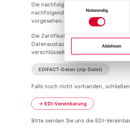
(z. B. Cookies zur Abwicklun
Einwilligungsauswahl
Die nachfolgenden Zertifikate der SW
Notwendig
nachfolgend Marktrollen Marktrollen 
vorgesehen. Ab 01.04.2025 gelten die
Die Zertifikate im Gasnetz sind ab sof
Datenaustausch gemäß den Anforder
Ablehnen
verschlüsselten und signierten Austau
EDIFACT-Daten (zip-Datei)
Falls noch nicht vorhanden, schließen
→ EDI-Vereinbarung
Bitte senden Sie uns die EDI-Vereinba