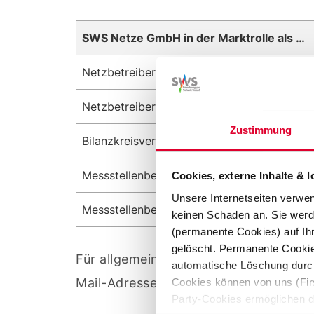
SWS Netze GmbH in der Marktrolle als …
Netzbetreiber Strom
Netzbetreiber Gas
Zustimmung
Bilanzkreisverantwortlicher Strom
Messstellenbetreiber Strom
Cookies, externe Inhalte & 
Unsere Internetseiten verwe
Messstellenbetreiber Gas
keinen Schaden an. Sie werd
(permanente Cookies) auf I
gelöscht. Permanente Cookies
Für allgemeine Anfragen, Anfragen zu
automatische Löschung durch
Mail-Adresse
Cookies können von uns (Fir
edifact-fragen@stadtw
Party-Cookies ermöglichen d