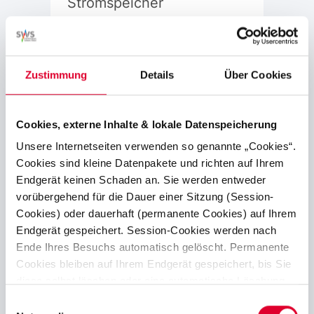
Stromspeicher
Informationen über den
Anschluss von Stromspeichern.
Zustimmung
Details
Über Cookies
Stromspeicher anmelden
und anschließen
Cookies, externe Inhalte & lokale Datenspeicherung
Unsere Internetseiten verwenden so genannte „Cookies“.
Cookies sind kleine Datenpakete und richten auf Ihrem
Endgerät keinen Schaden an. Sie werden entweder
vorübergehend für die Dauer einer Sitzung (Session-
Cookies) oder dauerhaft (permanente Cookies) auf Ihrem
Bitte beachten:
Endgerät gespeichert. Session-Cookies werden nach
Ende Ihres Besuchs automatisch gelöscht. Permanente
Bei allen Anlagenarten zur
Cookies bleiben auf Ihrem Endgerät gespeichert, bis Sie
diese selbst löschen oder eine automatische Löschung
Stromerzeugung gilt:
Eine
durch Ihren Webbrowser erfolgt.
Anmeldung der jeweiligen
Einwilligungsauswahl