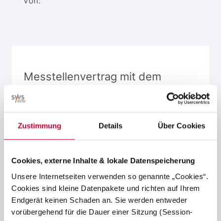
von:
Messtellenvertrag mit dem
Energielieferanten
Energielieferanten können einen
Messtellen(-rahmen)vertrag über den den
Zustimmung
Details
Über Cookies
Messstellenbetrieb von intelligenten
Messsystemen und modernen
Cookies, externe Inhalte & lokale Datenspeicherung
Messeinrichtungen, für die von Ihnen
versorgten Messstellen abschließen. Vorteil
Unsere Internetseiten verwenden so genannte „Cookies“.
für Sie als Anschlussnutzer oder
Cookies sind kleine Datenpakete und richten auf Ihrem
Anschlussnehmer, sie bekommen weiterhin
Endgerät keinen Schaden an. Sie werden entweder
eine Rechnung von Ihrem
vorübergehend für die Dauer einer Sitzung (Session-