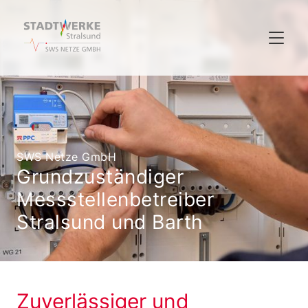
SWS Netze GmbH
Grundzuständiger
Messstellenbetreiber
Stralsund und Barth
Zuverlässiger und