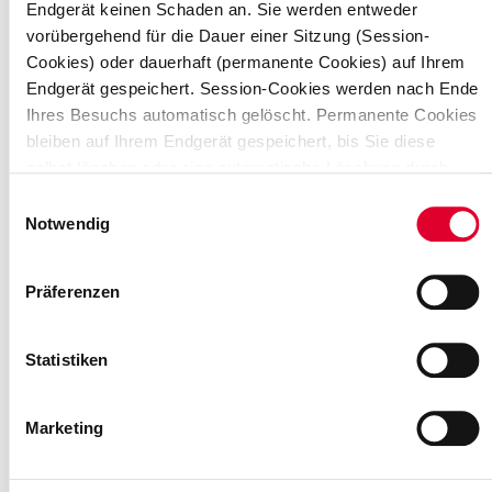
Endgerät keinen Schaden an. Sie werden entweder
Wie wird der Energiebezug am
vorübergehend für die Dauer einer Sitzung (Session-
Cookies) oder dauerhaft (permanente Cookies) auf Ihrem
Summenzähler ermittelt und
Endgerät gespeichert. Session-Cookies werden nach Ende
abgerechnet?
Ihres Besuchs automatisch gelöscht. Permanente Cookies
bleiben auf Ihrem Endgerät gespeichert, bis Sie diese
selbst löschen oder eine automatische Löschung durch
Ihren Webbrowser erfolgt.
Einwilligungsauswahl
Cookies können von uns (First-Party-Cookies) oder von
Notwendig
Drittunternehmen stammen (sog. Third-Party-Cookies).
Third-Party-Cookies ermöglichen die Einbindung
Präferenzen
bestimmter Dienstleistungen von Drittunternehmen
Drittbelieferung und
innerhalb von Webseiten (z. B. Cookies zur Abwicklung
von Zahlungsdienstleistungen).
Lieferantenwechselprozesse
Statistiken
Was ist zu tun, wenn ein Kunde
Marketing
von einem dritten Lieferanten