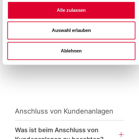
zurück zum KAB wechseln
möchte?
Alle zulassen
Was ist zu tun, wenn ein Kunde
Auswahl erlauben
zu einem dritten Lieferanten
wechseln möchte?
Ablehnen
Anschluss von Kundenanlagen
Was ist beim Anschluss von