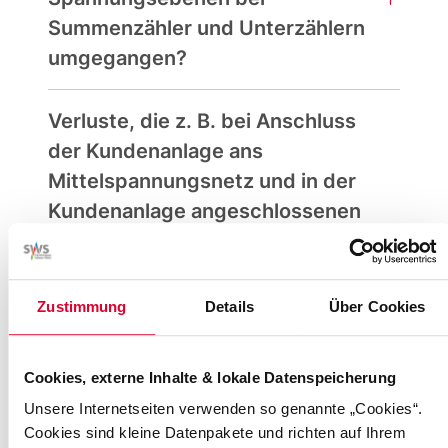
Summenzähler und Unterzählern
umgegangen?
Verluste, die z. B. bei Anschluss
der Kundenanlage ans
Mittelspannungsnetz und in der
Kundenanlage angeschlossenen
Letztverbrauchern mit
niederspannungsseitiger
Messung entstehen, werden bei
Zustimmung
Details
Über Cookies
der Abrechnung nicht
berücksichtigt und sind vom
Cookies, externe Inhalte & lokale Datenspeicherung
Kundenanlagenbetreiber
Unsere Internetseiten verwenden so genannte „Cookies“.
(Summenzähler) zu tragen.
Cookies sind kleine Datenpakete und richten auf Ihrem