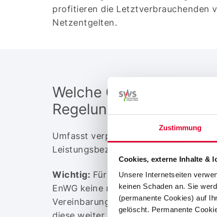
profitieren die Letztverbrauchenden 
Netzentgelten.
Welche Geräte fallen un
Regelungen?
Zustimmung
Umfasst verpflichtend alle Anlagen, d
Leistungsbezug über 4,2 kW liegt.
Cookies, externe Inhalte & 
Wichtig:
Für Nachtspeicherheizungen 
Unsere Internetseiten verwe
keinen Schaden an. Sie werd
EnWG keine neue Regelung. Sollten Sie
(permanente Cookies) auf I
Vereinbarung zur Nachtspeicherheizun
gelöscht. Permanente Cookies
diese weiter.