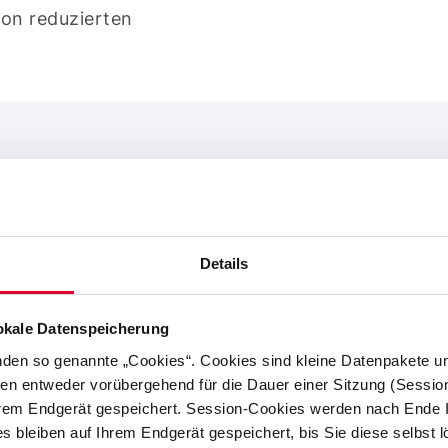
von reduzierten
Folgende Geräte gelte
ter die neuen
Verbrauchseinrichtun
Private Ladepunkte 
Details
eren elektrischer
Wärmepumpen inkl.
lokale Datenspeicherung
Notheizungsvorrich
gibt es im § 14a
nden so genannte „Cookies“. Cookies sind kleine Datenpakete un
Geräte zur Raumküh
en entweder vorübergehend für die Dauer einer Sitzung (Sessio
 mit uns bereits eine
hrem Endgerät gespeichert. Session-Cookies werden nach Ende 
Gebäude installiert 
g haben, so läuft
 bleiben auf Ihrem Endgerät gespeichert, bis Sie diese selbst 