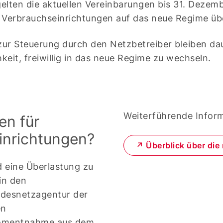
lten die aktuellen Vereinbarungen bis 31. Dezemb
 Verbrauchseinrichtungen auf das neue Regime üb
ur Steuerung durch den Netzbetreiber bleiben da
eit, freiwillig in das neue Regime zu wechseln.
Weiterführende Infor
en für
inrichtungen?
↗ Überblick über die
d eine Überlastung zu
in den
ndesnetzagentur der
en
tromentnahme aus dem