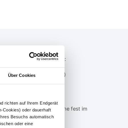
n als steuerbare
g im Sinne des §14a EnWG:
für Elektromobile (Wallbox)
Über Cookies
 Zusatz- oder
tungen / Heizstäben
d richten auf Ihrem Endgerät
lung (Klimaanlagen), welche fest im
n-Cookies) oder dauerhaft
Ihres Besuchs automatisch
und zentral steuerbar sind
löschen oder eine