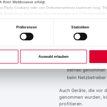
Stromspeicher, die
 Ihren Webbrowser erfolgt.
st-Party-Cookies) oder von Drittunternehmen stammen (sog. Thi
ie Einbindung bestimmter Dienstleistungen von Drittunternehme
Damit die Geräte unte
g von Zahlungsdienstleistungen).
EnWG fallen, müssen 
Präferenzen
Statistiken
sein:
Der Leistungsbezug 
Das Gerät ist im N
Auswahl erlauben
Das Gerät wurde am
Betrieb genommen u
beim Netzbetreiber
Auch Geräte, die vor 
genommen wurden, kö
profitieren.