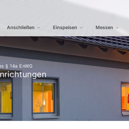
Anschließen
Einspeisen
Messen
es § 14a EnWG
nrichtungen