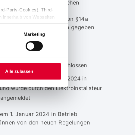
 Energie aus dem Netz beziehen
rd-Party-Cookies). Third-
n innerhalb von Webseiten
r die neuen Regelungen von §14a
folgende Voraussetzungen gegeben
Marketing
liegt über 4,2 kW
iederspannungsnetz angeschlossen
Alle zulassen
 oder nach dem 1. Januar 2024 in
nd wurde durch den Elektroinstallateur
 angemeldet
dem 1. Januar 2024 in Betrieb
nnen von den neuen Regelungen